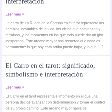
interpretación
La
Leer más »
Rueda
La carta de La Rueda de la Fortuna en el tarot representa los
de
cambios inevitables de la vida, los ciclos que comienzan y
la
terminan, y los momentos en los que todo puede dar un giro
Fortuna
inesperado. Este arcano mayor nos recuerda que nada es
en
permanente: lo que hoy está arriba puede bajar, y lo que […]
el
tarot:
significado,
El Carro en el tarot: significado,
simbolismo
simbolismo e interpretación
e
interpretación
El
Leer más »
Carro
El Carro en el tarot representa el momento en el que una
en
persona decide avanzar con determinación y tomar el control
el
de su propio camino. Este arcano mayor habla de
tarot: