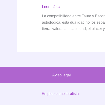
Compatibilidad
Leer más »
Tauro
La compatibilidad entre Tauro y Esco
y
astrológica, esta dualidad no los sepa
Escorpio:
tierra, valora la estabilidad, el place
una
conexión
intensa
y
transformadora
Aviso legal
Empleo como tarotista