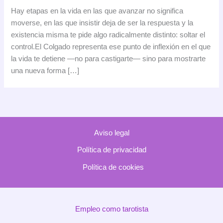
Colgado:
Hay etapas en la vida en las que avanzar no significa
cuando
moverse, en las que insistir deja de ser la respuesta y la
soltar
existencia misma te pide algo radicalmente distinto: soltar el
es
control.El Colgado representa ese punto de inflexión en el que
la
la vida te detiene —no para castigarte— sino para mostrarte
forma
una nueva forma […]
más
profunda
de
avanzar
Aviso legal
Política de privacidad
Política de cookies
Empleo como tarotista