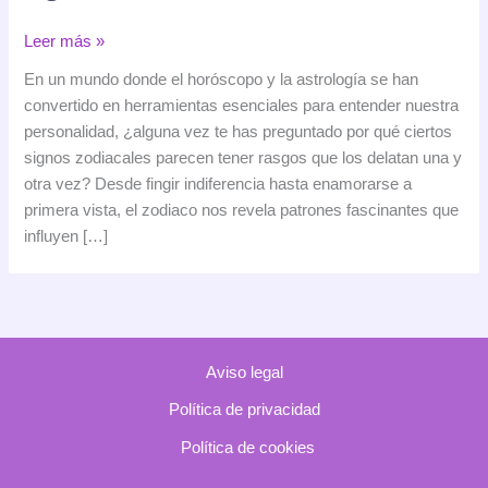
Descubre
Leer más »
los
En un mundo donde el horóscopo y la astrología se han
secretos
convertido en herramientas esenciales para entender nuestra
ocultos
personalidad, ¿alguna vez te has preguntado por qué ciertos
de
signos zodiacales parecen tener rasgos que los delatan una y
los
otra vez? Desde fingir indiferencia hasta enamorarse a
signos
primera vista, el zodiaco nos revela patrones fascinantes que
del
influyen […]
zodiaco
Aviso legal
Política de privacidad
Política de cookies