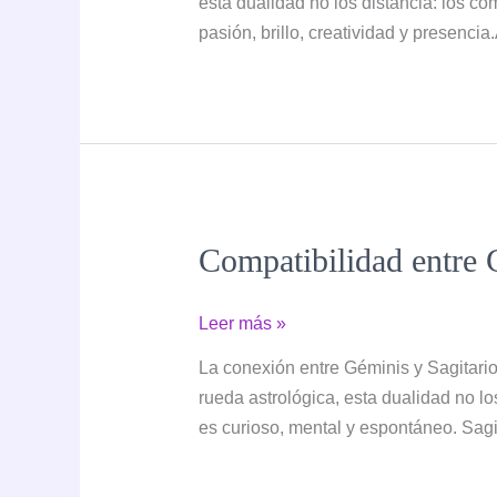
esta dualidad no los distancia: los c
y
pasión, brillo, creatividad y presencia
Acuario:
el
Sol
y
el
Visionario
Compatibilidad entre G
Compatibilidad
Leer más »
entre
La conexión entre Géminis y Sagitari
Géminis
rueda astrológica, esta dualidad no los
y
es curioso, mental y espontáneo. Sagit
Sagitario:
el