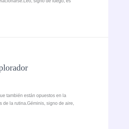
elacionarse.Leo, signo de fuego, es
xplorador
que también están opuestos en la
s de la rutina.Géminis, signo de aire,