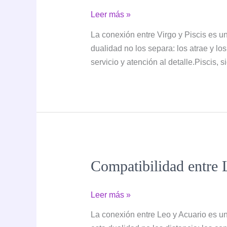
Compatibilidad
Leer más »
entre
La conexión entre Virgo y Piscis es u
Virgo
dualidad no los separa: los atrae y los
y
servicio y atención al detalle.Piscis, 
Piscis:
la
razón
y
el
alma
Compatibilidad entre L
Compatibilidad
Leer más »
entre
La conexión entre Leo y Acuario es u
Leo