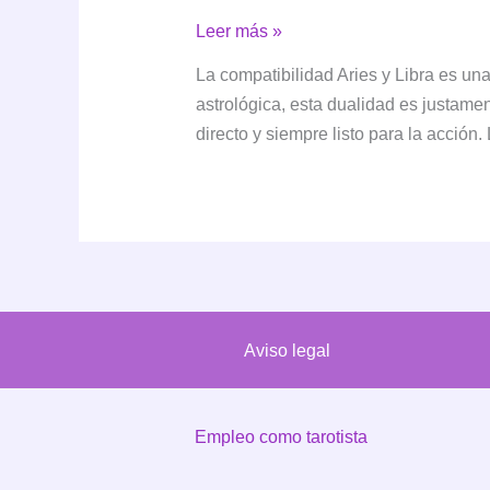
Compatibilidad
Leer más »
Aries
La compatibilidad Aries y Libra es un
y
astrológica, esta dualidad es justame
Libra:
directo y siempre listo para la acción.
Amor,
trabajo
y
amistad
Aviso legal
Empleo como tarotista