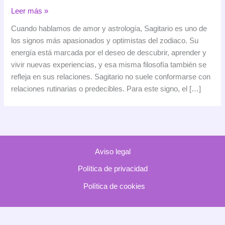
Sagitario
Leer más »
en
Cuando hablamos de amor y astrología, Sagitario es uno de
el
los signos más apasionados y optimistas del zodiaco. Su
amor:
energía está marcada por el deseo de descubrir, aprender y
cómo
vivir nuevas experiencias, y esa misma filosofía también se
ama
refleja en sus relaciones. Sagitario no suele conformarse con
este
relaciones rutinarias o predecibles. Para este signo, el […]
signo
y
con
quién
es
Aviso legal
más
compatible
Política de privacidad
Política de cookies