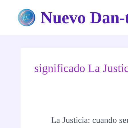
Ir
Nuevo Dan-
al
contenido
significado La Justi
La Justicia: cuando s