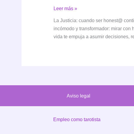
La
Leer más »
Justicia:
La Justicia: cuando ser honest@ cont
cuando
incómodo y transformador: mirar con h
ser
vida te empuja a asumir decisiones, 
honest@
contigo
cambia
el
rumbo
Aviso legal
Empleo como tarotista