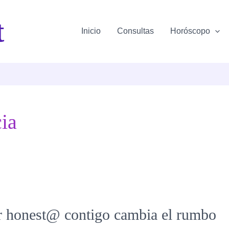
t
Inicio
Consultas
Horóscopo
cia
er honest@ contigo cambia el rumbo