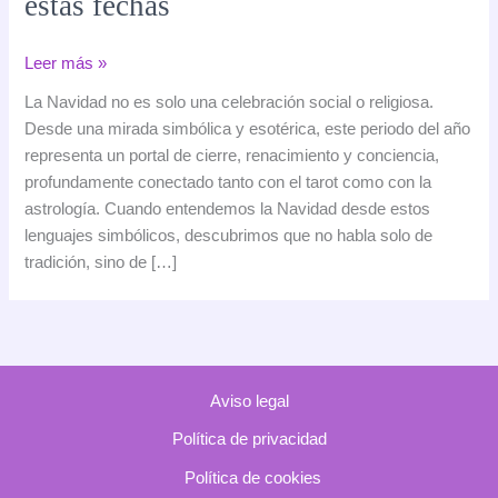
estas fechas
Navidad,
Leer más »
tarot
La Navidad no es solo una celebración social o religiosa.
y
Desde una mirada simbólica y esotérica, este periodo del año
astrología:
representa un portal de cierre, renacimiento y conciencia,
el
profundamente conectado tanto con el tarot como con la
verdadero
astrología. Cuando entendemos la Navidad desde estos
significado
lenguajes simbólicos, descubrimos que no habla solo de
espiritual
tradición, sino de […]
de
estas
fechas
Aviso legal
Política de privacidad
Política de cookies