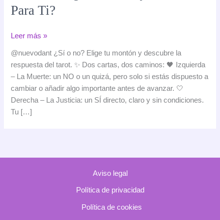
Para Ti?
Tirada
Leer más »
de
@nuevodant ¿Sí o no? Elige tu montón y descubre la
Sí
respuesta del tarot. ✨ Dos cartas, dos caminos: 🖤 Izquierda
o
– La Muerte: un NO o un quizá, pero solo si estás dispuesto a
No
cambiar o añadir algo importante antes de avanzar. 🤍
con
Derecha – La Justicia: un SÍ directo, claro y sin condiciones.
Dos
Tu […]
Montones:
¿Qué
Mensaje
Tienen
Para
Aviso legal
Ti?
Política de privacidad
Política de cookies