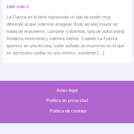
La
Leer más »
Fuerza
La Fuerza en el tarot representa un tipo de poder muy
en
diferente al que solemos imaginar. Este arcano mayor no
el
habla de imponerse, competir o dominar, sino de autocontrol,
tarot:
fortaleza emocional y valentía interior. Cuando La Fuerza
significado,
aparece en una lectura, suele señalar un momento en el que
simbolismo
es necesario confiar en uno mismo, mantener […]
e
interpretación
Aviso legal
Política de privacidad
Política de cookies