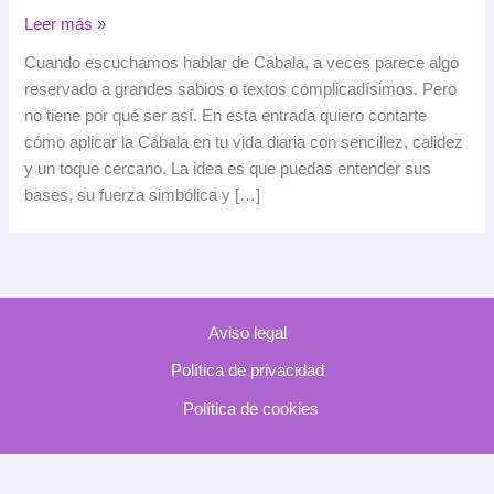
Cábala
Leer más »
(Kabbalah):
Cuando escuchamos hablar de Cábala, a veces parece algo
una
reservado a grandes sabios o textos complicadísimos. Pero
mirada
no tiene por qué ser así. En esta entrada quiero contarte
sencilla
cómo aplicar la Cábala en tu vida diaria con sencillez, calidez
y
y un toque cercano. La idea es que puedas entender sus
práctica
bases, su fuerza simbólica y […]
a
esta
tradición
milenaria
Aviso legal
Política de privacidad
Política de cookies