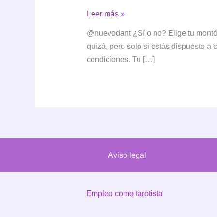
Tirada
Leer más »
de
@nuevodant ¿Sí o no? Elige tu montón
Sí
quizá, pero solo si estás dispuesto a 
o
condiciones. Tu […]
No
con
Dos
Montones:
¿Qué
Mensaje
Tienen
Aviso legal
Para
Ti?
Empleo como tarotista