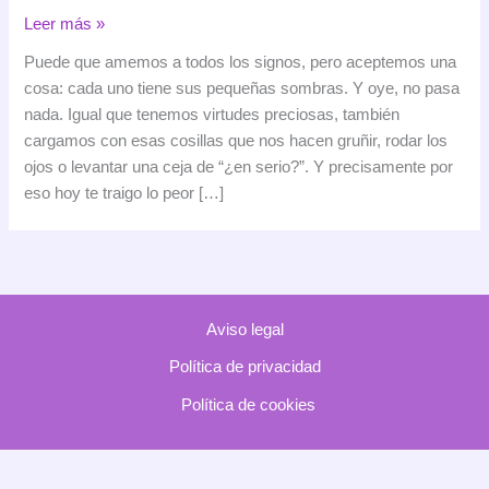
Lo
Leer más »
peor
Puede que amemos a todos los signos, pero aceptemos una
de
cosa: cada uno tiene sus pequeñas sombras. Y oye, no pasa
cada
nada. Igual que tenemos virtudes preciosas, también
signo
cargamos con esas cosillas que nos hacen gruñir, rodar los
del
ojos o levantar una ceja de “¿en serio?”. Y precisamente por
zodiaco
eso hoy te traigo lo peor […]
(pero
explicado
con
humor
y
Aviso legal
mucho
cariño)
Política de privacidad
Política de cookies