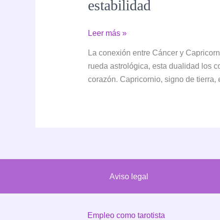
estabilidad
Compatibilidad
Leer más »
entre
La conexión entre Cáncer y Capricorn
Cáncer
rueda astrológica, esta dualidad los 
y
corazón. Capricornio, signo de tierra,
Capricornio:
el
equilibrio
entre
la
emoción
y
Aviso legal
la
estabilidad
Empleo como tarotista