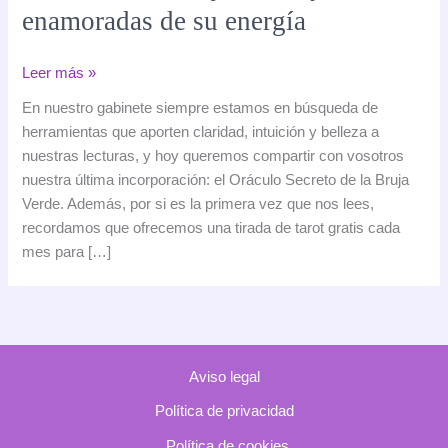
enamoradas de su energía
Hemos
Leer más »
incorporado
En nuestro gabinete siempre estamos en búsqueda de
el
herramientas que aporten claridad, intuición y belleza a
Oráculo
nuestras lecturas, y hoy queremos compartir con vosotros
Secreto
nuestra última incorporación: el Oráculo Secreto de la Bruja
de
Verde. Además, por si es la primera vez que nos lees,
la
recordamos que ofrecemos una tirada de tarot gratis cada
Bruja
mes para […]
Verde
y
estamos
enamoradas
de
Aviso legal
su
energía
Política de privacidad
Política de cookies