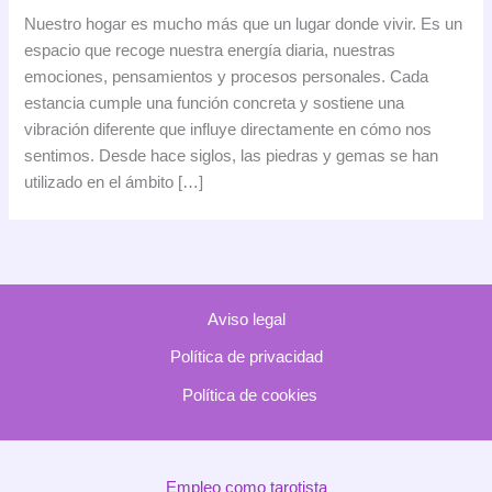
piedra
Nuestro hogar es mucho más que un lugar donde vivir. Es un
que
espacio que recoge nuestra energía diaria, nuestras
tu
emociones, pensamientos y procesos personales. Cada
casa
estancia cumple una función concreta y sostiene una
necesita
vibración diferente que influye directamente en cómo nos
según
sentimos. Desde hace siglos, las piedras y gemas se han
la
utilizado en el ámbito […]
energía
de
cada
estancia
Aviso legal
Política de privacidad
Política de cookies
Empleo como tarotista