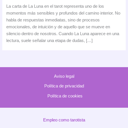
Luna
La carta de La Luna en el tarot representa uno de los
en
momentos más sensibles y profundos del camino interior. No
el
habla de respuestas inmediatas, sino de procesos
tarot:
emocionales, de intuición y de aquello que se mueve en
significado,
silencio dentro de nosotros. Cuando La Luna aparece en una
simbolismo
lectura, suele señalar una etapa de dudas, […]
e
interpretación
Aviso legal
Política de privacidad
Política de cookies
Empleo como tarotista