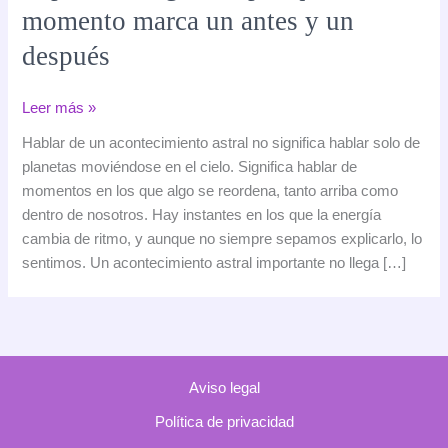
momento marca un antes y un
después
Un
Leer más »
gran
Hablar de un acontecimiento astral no significa hablar solo de
acontecimiento
planetas moviéndose en el cielo. Significa hablar de
astral
momentos en los que algo se reordena, tanto arriba como
y
dentro de nosotros. Hay instantes en los que la energía
su
cambia de ritmo, y aunque no siempre sepamos explicarlo, lo
impacto
sentimos. Un acontecimiento astral importante no llega […]
energético:
por
qué
este
momento
Aviso legal
marca
un
Política de privacidad
antes