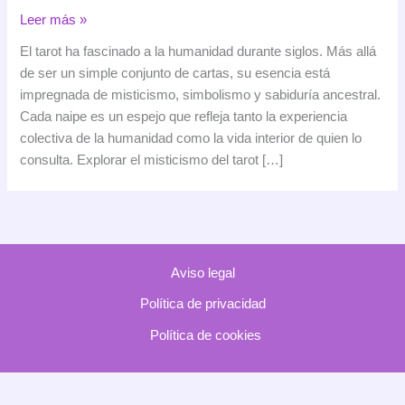
El
Leer más »
misticismo
El tarot ha fascinado a la humanidad durante siglos. Más allá
del
de ser un simple conjunto de cartas, su esencia está
tarot:
impregnada de misticismo, simbolismo y sabiduría ancestral.
de
Cada naipe es un espejo que refleja tanto la experiencia
sus
colectiva de la humanidad como la vida interior de quien lo
raíces
consulta. Explorar el misticismo del tarot […]
antiguas
a
la
guía
espiritual
Aviso legal
actual
Política de privacidad
Política de cookies