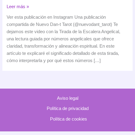
Tirada
Leer más »
de
Ver esta publicación en Instagram Una publicación
la
compartida de Nuevo Dan-t Tarot (@nuevodant_tarot) Te
Escalera
dejamos este video con la Tirada de la Escalera Angelical,
Angelical:
una lectura guiada por números angelicales que ofrece
significado
claridad, transformación y alineación espiritual. En este
y
artículo te explicaré el significado detallado de esta tirada,
mensaje
cómo interpretarla y por qué estos números […]
de
esta
lectura
espiritual
Aviso legal
Política de privacidad
Política de cookies