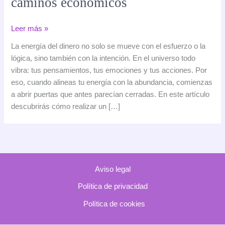
caminos económicos
🌟
Leer más »
Ritual
La energía del dinero no solo se mueve con el esfuerzo o la
de
lógica, sino también con la intención. En el universo todo
abundancia
vibra: tus pensamientos, tus emociones y tus acciones. Por
con
eso, cuando alineas tu energía con la abundancia, comienzas
dinero:
a abrir puertas que antes parecían cerradas. En este artículo
cómo
descubrirás cómo realizar un […]
atraer
prosperidad
y
abrir
tus
Aviso legal
caminos
económicos
Política de privacidad
Política de cookies