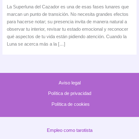
La
La Superluna del Cazador es una de esas fases lunares que
Superluna
marcan un punto de transición. No necesita grandes efectos
del
para hacerse notar; su presencia invita de manera natural a
cazador
observar tu interior, revisar tu estado emocional y reconocer
y
qué aspectos de tu vida están pidiendo atención. Cuando la
su
Luna se acerca más a la […]
impacto
en
tu
energía
Aviso legal
Política de privacidad
Política de cookies
Empleo como tarotista