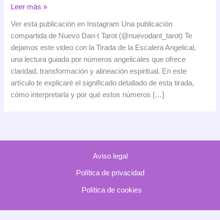
Tirada
Leer más »
de
Ver esta publicación en Instagram Una publicación
la
compartida de Nuevo Dan-t Tarot (@nuevodant_tarot) Te
Escalera
dejamos este video con la Tirada de la Escalera Angelical,
Angelical:
una lectura guiada por números angelicales que ofrece
significado
claridad, transformación y alineación espiritual. En este
y
artículo te explicaré el significado detallado de esta tirada,
mensaje
cómo interpretarla y por qué estos números […]
de
esta
lectura
espiritual
Aviso legal
Política de privacidad
Política de cookies