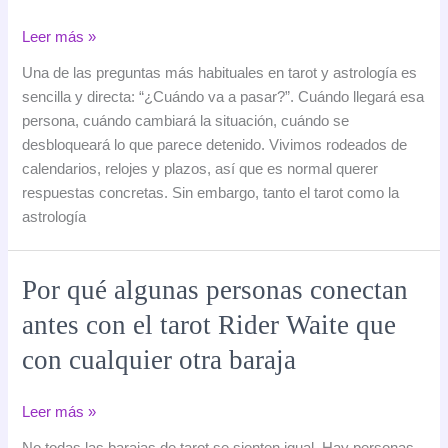
El
Leer más »
tiempo
Una de las preguntas más habituales en tarot y astrología es
no
sencilla y directa: “¿Cuándo va a pasar?”. Cuándo llegará esa
es
persona, cuándo cambiará la situación, cuándo se
lineal:
desbloqueará lo que parece detenido. Vivimos rodeados de
el
calendarios, relojes y plazos, así que es normal querer
tarot
respuestas concretas. Sin embargo, tanto el tarot como la
y
astrología
la
astrología
leen
Por qué algunas personas conectan
los
antes con el tarot Rider Waite que
ciclos,
no
con cualquier otra baraja
las
fechas
Por
Leer más »
qué
No todas las barajas de tarot se sienten igual. Hay personas