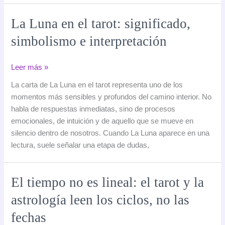
decisiones
importantes
La Luna en el tarot: significado,
sin
simbolismo e interpretación
depender
de
ellos
La
Leer más »
Luna
La carta de La Luna en el tarot representa uno de los
en
momentos más sensibles y profundos del camino interior. No
el
habla de respuestas inmediatas, sino de procesos
tarot:
emocionales, de intuición y de aquello que se mueve en
significado,
silencio dentro de nosotros. Cuando La Luna aparece en una
simbolismo
lectura, suele señalar una etapa de dudas,
e
interpretación
El tiempo no es lineal: el tarot y la
astrología leen los ciclos, no las
fechas