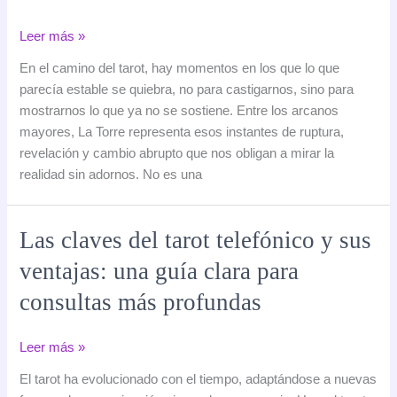
La
Leer más »
Torre
En el camino del tarot, hay momentos en los que lo que
en
parecía estable se quiebra, no para castigarnos, sino para
el
mostrarnos lo que ya no se sostiene. Entre los arcanos
tarot:
mayores, La Torre representa esos instantes de ruptura,
cuando
revelación y cambio abrupto que nos obligan a mirar la
la
realidad sin adornos. No es una
verdad
sacude
los
Las claves del tarot telefónico y sus
cimientos
ventajas: una guía clara para
consultas más profundas
Las
Leer más »
claves
El tarot ha evolucionado con el tiempo, adaptándose a nuevas
del