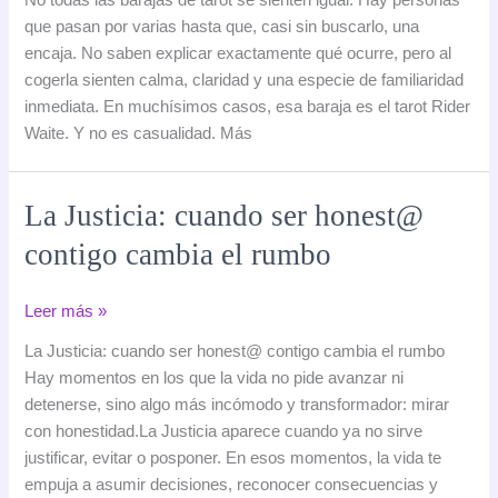
algunas
que pasan por varias hasta que, casi sin buscarlo, una
personas
encaja. No saben explicar exactamente qué ocurre, pero al
conectan
cogerla sienten calma, claridad y una especie de familiaridad
antes
inmediata. En muchísimos casos, esa baraja es el tarot Rider
con
Waite. Y no es casualidad. Más
el
tarot
Rider
La Justicia: cuando ser honest@
Waite
contigo cambia el rumbo
que
con
cualquier
La
Leer más »
otra
Justicia:
La Justicia: cuando ser honest@ contigo cambia el rumbo
baraja
cuando
Hay momentos en los que la vida no pide avanzar ni
ser
detenerse, sino algo más incómodo y transformador: mirar
honest@
con honestidad.La Justicia aparece cuando ya no sirve
contigo
justificar, evitar o posponer. En esos momentos, la vida te
cambia
empuja a asumir decisiones, reconocer consecuencias y
el