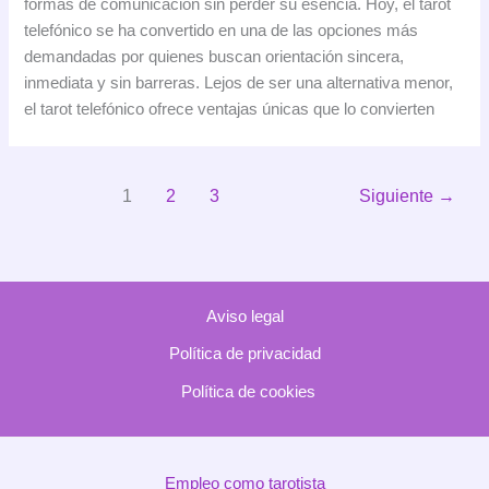
formas de comunicación sin perder su esencia. Hoy, el tarot
tarot
telefónico se ha convertido en una de las opciones más
telefónico
demandadas por quienes buscan orientación sincera,
y
inmediata y sin barreras. Lejos de ser una alternativa menor,
sus
el tarot telefónico ofrece ventajas únicas que lo convierten
ventajas:
una
guía
1
2
3
Siguiente
→
clara
para
consultas
más
profundas
Aviso legal
Política de privacidad
Política de cookies
Empleo como tarotista