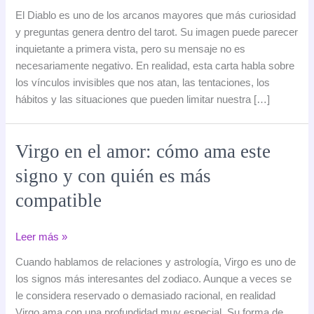
Diablo
El Diablo es uno de los arcanos mayores que más curiosidad
en
y preguntas genera dentro del tarot. Su imagen puede parecer
el
inquietante a primera vista, pero su mensaje no es
tarot:
necesariamente negativo. En realidad, esta carta habla sobre
significado,
los vínculos invisibles que nos atan, las tentaciones, los
simbolismo
hábitos y las situaciones que pueden limitar nuestra […]
e
interpretación
Virgo en el amor: cómo ama este
signo y con quién es más
compatible
Virgo
Leer más »
en
Cuando hablamos de relaciones y astrología, Virgo es uno de
el
los signos más interesantes del zodiaco. Aunque a veces se
amor:
le considera reservado o demasiado racional, en realidad
cómo
Virgo ama con una profundidad muy especial. Su forma de