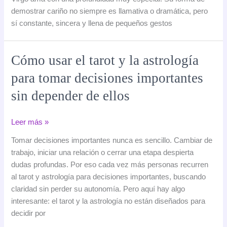
ama
demostrar cariño no siempre es llamativa o dramática, pero
este
sí constante, sincera y llena de pequeños gestos
signo
y
con
Cómo usar el tarot y la astrología
quién
para tomar decisiones importantes
es
más
sin depender de ellos
compatible
Cómo
Leer más »
usar
Tomar decisiones importantes nunca es sencillo. Cambiar de
el
trabajo, iniciar una relación o cerrar una etapa despierta
tarot
dudas profundas. Por eso cada vez más personas recurren
y
al tarot y astrología para decisiones importantes, buscando
la
claridad sin perder su autonomía. Pero aquí hay algo
astrología
interesante: el tarot y la astrología no están diseñados para
para
decidir por
tomar