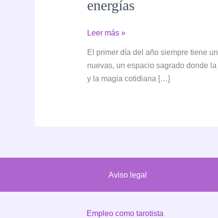
energías
La
Leer más »
energía
El primer día del año siempre tiene u
del
nuevas, un espacio sagrado donde la vi
primer
y la magia cotidiana […]
día
del
año
2026:
comienzos
mágicos,
astrología
Aviso legal
y
nuevas
energías
Empleo como tarotista