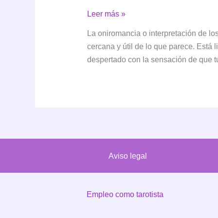
Oniromancia:
Leer más »
qué
La oniromancia o interpretación de l
es,
cercana y útil de lo que parece. Está 
cómo
despertado con la sensación de que t
interpretar
tus
sueños
y
por
qué
sigue
Aviso legal
tan
viva
hoy
Empleo como tarotista