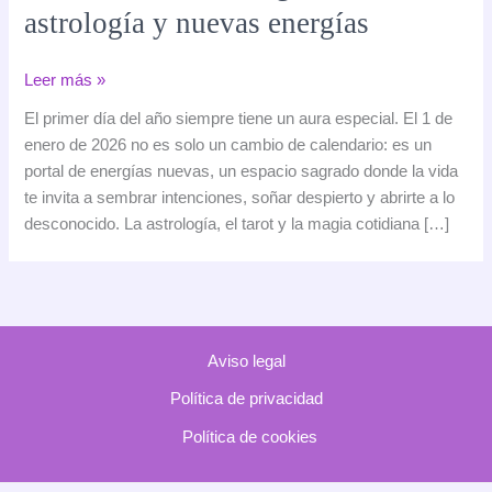
astrología y nuevas energías
La
Leer más »
energía
El primer día del año siempre tiene un aura especial. El 1 de
del
enero de 2026 no es solo un cambio de calendario: es un
primer
portal de energías nuevas, un espacio sagrado donde la vida
día
te invita a sembrar intenciones, soñar despierto y abrirte a lo
del
desconocido. La astrología, el tarot y la magia cotidiana […]
año
2026:
comienzos
mágicos,
astrología
Aviso legal
y
nuevas
Política de privacidad
energías
Política de cookies