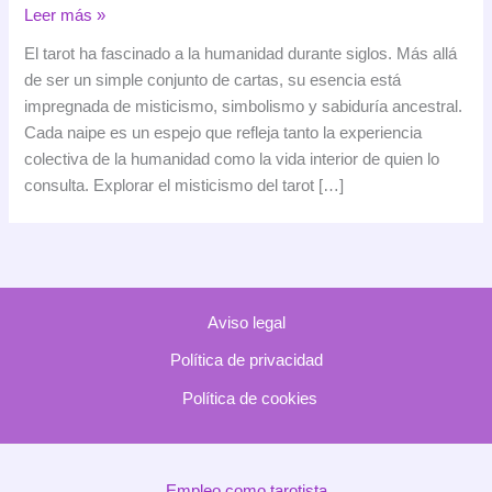
El
Leer más »
misticismo
El tarot ha fascinado a la humanidad durante siglos. Más allá
del
de ser un simple conjunto de cartas, su esencia está
tarot:
impregnada de misticismo, simbolismo y sabiduría ancestral.
de
Cada naipe es un espejo que refleja tanto la experiencia
sus
colectiva de la humanidad como la vida interior de quien lo
raíces
consulta. Explorar el misticismo del tarot […]
antiguas
a
la
guía
espiritual
Aviso legal
actual
Política de privacidad
Política de cookies
Empleo como tarotista