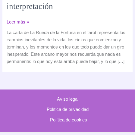
interpretación
La
Leer más »
Rueda
La carta de La Rueda de la Fortuna en el tarot representa los
de
cambios inevitables de la vida, los ciclos que comienzan y
la
terminan, y los momentos en los que todo puede dar un giro
Fortuna
inesperado. Este arcano mayor nos recuerda que nada es
en
permanente: lo que hoy está arriba puede bajar, y lo que […]
el
tarot:
significado,
simbolismo
e
Aviso legal
interpretación
Política de privacidad
Política de cookies