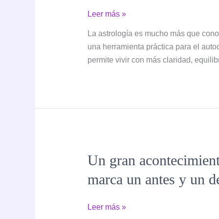
Cómo
Leer más »
integrar
La astrología es mucho más que conoc
la
una herramienta práctica para el auto
Astrología
permite vivir con más claridad, equilib
en
tu
vida:
guía
y
no
destino
Un gran acontecimient
marca un antes y un d
Un
Leer más »