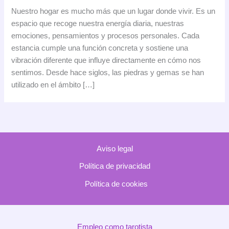
piedra
Nuestro hogar es mucho más que un lugar donde vivir. Es un
que
espacio que recoge nuestra energía diaria, nuestras
tu
emociones, pensamientos y procesos personales. Cada
casa
estancia cumple una función concreta y sostiene una
necesita
vibración diferente que influye directamente en cómo nos
según
sentimos. Desde hace siglos, las piedras y gemas se han
la
utilizado en el ámbito […]
energía
de
cada
estancia
Aviso legal
Política de privacidad
Política de cookies
Empleo como tarotista