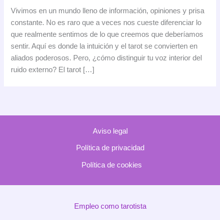
distinguir
Vivimos en un mundo lleno de información, opiniones y prisa
tu
constante. No es raro que a veces nos cueste diferenciar lo
intuición
que realmente sentimos de lo que creemos que deberíamos
del
sentir. Aquí es donde la intuición y el tarot se convierten en
ruido
aliados poderosos. Pero, ¿cómo distinguir tu voz interior del
externo
ruido externo? El tarot […]
con
la
ayuda
del
tarot
Aviso legal
Política de privacidad
Política de cookies
Empleo como tarotista