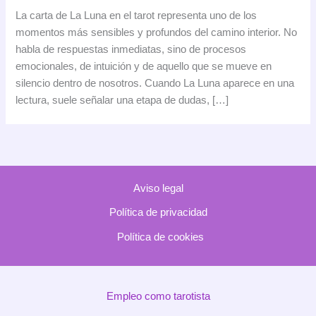
Luna
La carta de La Luna en el tarot representa uno de los
en
momentos más sensibles y profundos del camino interior. No
el
habla de respuestas inmediatas, sino de procesos
tarot:
emocionales, de intuición y de aquello que se mueve en
significado,
silencio dentro de nosotros. Cuando La Luna aparece en una
simbolismo
lectura, suele señalar una etapa de dudas, […]
e
interpretación
Aviso legal
Política de privacidad
Política de cookies
Empleo como tarotista