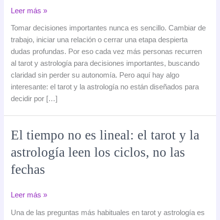
Cómo
Leer más »
usar
Tomar decisiones importantes nunca es sencillo. Cambiar de
el
trabajo, iniciar una relación o cerrar una etapa despierta
tarot
dudas profundas. Por eso cada vez más personas recurren
y
al tarot y astrología para decisiones importantes, buscando
la
claridad sin perder su autonomía. Pero aquí hay algo
astrología
interesante: el tarot y la astrología no están diseñados para
para
decidir por […]
tomar
decisiones
importantes
El tiempo no es lineal: el tarot y la
sin
astrología leen los ciclos, no las
depender
de
fechas
ellos
El
Leer más »
tiempo
Una de las preguntas más habituales en tarot y astrología es
no