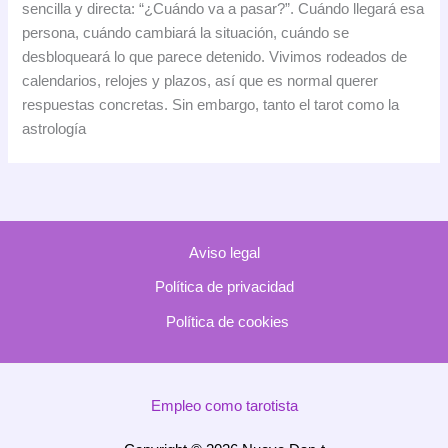
sencilla y directa: “¿Cuándo va a pasar?”. Cuándo llegará esa
es
persona, cuándo cambiará la situación, cuándo se
lineal:
desbloqueará lo que parece detenido. Vivimos rodeados de
el
calendarios, relojes y plazos, así que es normal querer
tarot
respuestas concretas. Sin embargo, tanto el tarot como la
y
astrología
la
astrología
leen
los
ciclos,
Aviso legal
no
las
Política de privacidad
fechas
Política de cookies
Empleo como tarotista