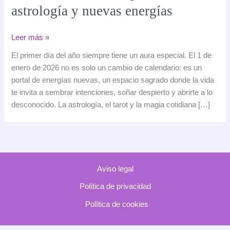
astrología y nuevas energías
La
Leer más »
energía
El primer día del año siempre tiene un aura especial. El 1 de
del
enero de 2026 no es solo un cambio de calendario: es un
primer
portal de energías nuevas, un espacio sagrado donde la vida
día
te invita a sembrar intenciones, soñar despierto y abrirte a lo
del
desconocido. La astrología, el tarot y la magia cotidiana […]
año
2026:
comienzos
mágicos,
astrología
Aviso legal
y
nuevas
Política de privacidad
energías
Política de cookies