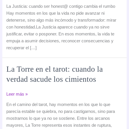
Justicia:
La Justicia: cuando ser honest@ contigo cambia el rumbo
cuando
Hay momentos en los que la vida no pide avanzar ni
ser
detenerse, sino algo más incómodo y transformador: mirar
honest@
con honestidad.La Justicia aparece cuando ya no sirve
contigo
justificar, evitar o posponer. En esos momentos, la vida te
cambia
empuja a asumir decisiones, reconocer consecuencias y
el
recuperar el […]
rumbo
La Torre en el tarot: cuando la
verdad sacude los cimientos
La
Leer más »
Torre
En el camino del tarot, hay momentos en los que lo que
en
parecía estable se quiebra, no para castigarnos, sino para
el
mostrarnos lo que ya no se sostiene. Entre los arcanos
tarot:
mayores, La Torre representa esos instantes de ruptura,
cuando