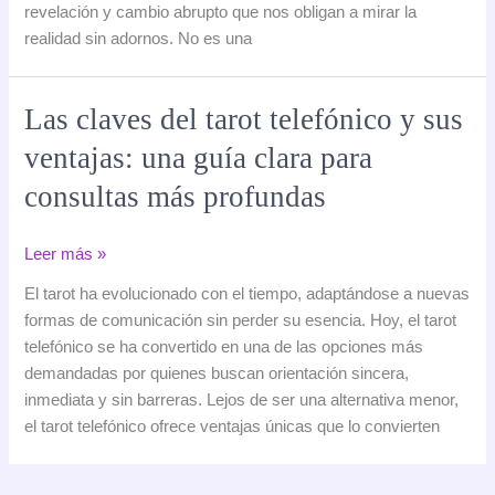
revelación y cambio abrupto que nos obligan a mirar la
la
realidad sin adornos. No es una
verdad
sacude
los
Las claves del tarot telefónico y sus
cimientos
ventajas: una guía clara para
consultas más profundas
Las
Leer más »
claves
El tarot ha evolucionado con el tiempo, adaptándose a nuevas
del
formas de comunicación sin perder su esencia. Hoy, el tarot
tarot
telefónico se ha convertido en una de las opciones más
telefónico
demandadas por quienes buscan orientación sincera,
y
inmediata y sin barreras. Lejos de ser una alternativa menor,
sus
el tarot telefónico ofrece ventajas únicas que lo convierten
ventajas:
una
guía