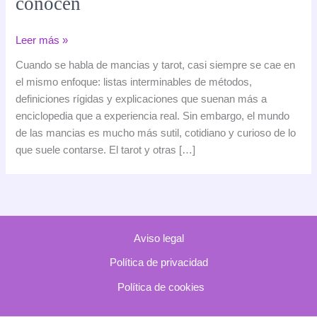
conocen
Curiosidades
Leer más »
del
Cuando se habla de mancias y tarot, casi siempre se cae en
tarot
el mismo enfoque: listas interminables de métodos,
y
definiciones rígidas y explicaciones que suenan más a
las
enciclopedia que a experiencia real. Sin embargo, el mundo
mancias:
de las mancias es mucho más sutil, cotidiano y curioso de lo
señales,
que suele contarse. El tarot y otras […]
rituales
y
pequeños
misterios
que
Aviso legal
pocos
conocen
Política de privacidad
Política de cookies