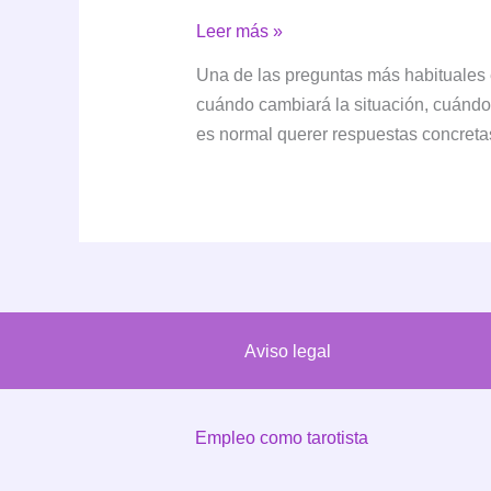
El
Leer más »
tiempo
Una de las preguntas más habituales e
no
cuándo cambiará la situación, cuándo
es
es normal querer respuestas concretas
lineal:
el
tarot
y
la
astrología
leen
Aviso legal
los
ciclos,
no
Empleo como tarotista
las
fechas