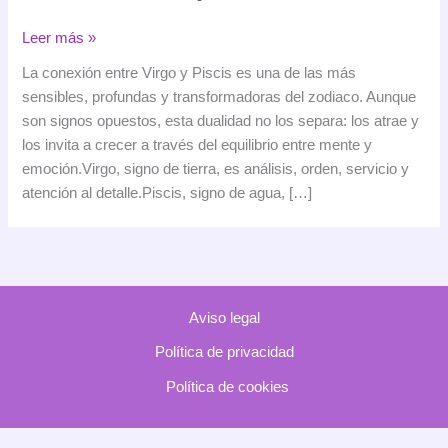
Compatibilidad
Leer más »
entre
La conexión entre Virgo y Piscis es una de las más
Virgo
sensibles, profundas y transformadoras del zodiaco. Aunque
y
son signos opuestos, esta dualidad no los separa: los atrae y
Piscis:
los invita a crecer a través del equilibrio entre mente y
la
emoción.Virgo, signo de tierra, es análisis, orden, servicio y
razón
atención al detalle.Piscis, signo de agua, […]
y
el
alma
Aviso legal
Política de privacidad
Política de cookies