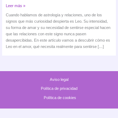
Leo
Leer más »
en
Cuando hablamos de astrología y relaciones, uno de los
el
signos que más curiosidad despierta es Leo. Su intensidad,
amor:
su forma de amar y su necesidad de sentirse especial hacen
cómo
que las relaciones con este signo nunca pasen
ama
desapercibidas. En este artículo vamos a descubrir cómo es
este
Leo en el amor, qué necesita realmente para sentirse […]
signo
y
con
quién
es
Aviso legal
más
compatible
Política de privacidad
Política de cookies