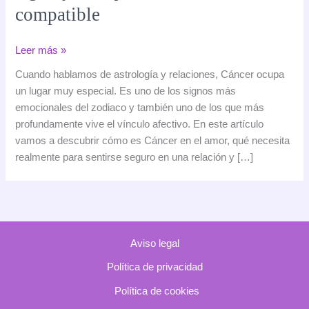
compatible
Cáncer
Leer más »
en
Cuando hablamos de astrología y relaciones, Cáncer ocupa
el
un lugar muy especial. Es uno de los signos más
amor:
emocionales del zodiaco y también uno de los que más
cómo
profundamente vive el vínculo afectivo. En este artículo
ama
vamos a descubrir cómo es Cáncer en el amor, qué necesita
este
realmente para sentirse seguro en una relación y […]
signo
y
con
quién
es
Aviso legal
más
compatible
Política de privacidad
Política de cookies