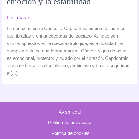
emoción y la estabilidad
Compatibilidad
Leer más »
entre
La conexión entre Cáncer y Capricornio es una de las más
Cáncer
equilibradas y enriquecedoras del zodiaco. Aunque son
y
signos opuestos en la rueda astrológica, esta dualidad los
Capricornio:
complementa de una forma mágica. Cáncer, signo de agua,
el
es emocional, protector y guiado por el corazón. Capricornio,
equilibrio
signo de tierra, es disciplinado, ambicioso y busca seguridad
entre
a […]
la
emoción
y
la
estabilidad
Aviso legal
Política de privacidad
Política de cookies