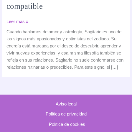
compatible
Sagitario
Leer más »
en
Cuando hablamos de amor y astrología, Sagitario es uno de
el
los signos más apasionados y optimistas del zodiaco. Su
amor:
energía está marcada por el deseo de descubrir, aprender y
cómo
vivir nuevas experiencias, y esa misma filosofía también se
ama
refleja en sus relaciones. Sagitario no suele conformarse con
este
relaciones rutinarias o predecibles. Para este signo, el […]
signo
y
con
quién
es
Aviso legal
más
compatible
Política de privacidad
Política de cookies