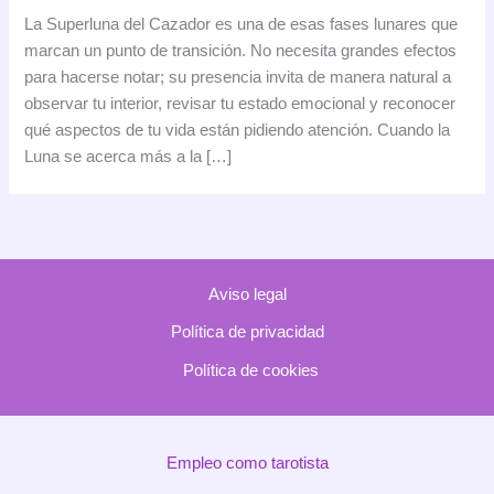
La
La Superluna del Cazador es una de esas fases lunares que
Superluna
marcan un punto de transición. No necesita grandes efectos
del
para hacerse notar; su presencia invita de manera natural a
cazador
observar tu interior, revisar tu estado emocional y reconocer
y
qué aspectos de tu vida están pidiendo atención. Cuando la
su
Luna se acerca más a la […]
impacto
en
tu
energía
Aviso legal
Política de privacidad
Política de cookies
Empleo como tarotista