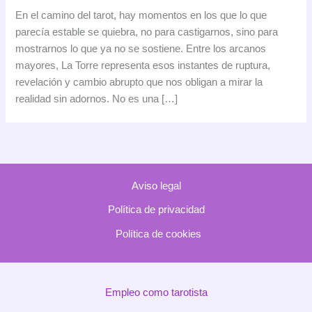
Torre
En el camino del tarot, hay momentos en los que lo que
en
parecía estable se quiebra, no para castigarnos, sino para
el
mostrarnos lo que ya no se sostiene. Entre los arcanos
tarot:
mayores, La Torre representa esos instantes de ruptura,
cuando
revelación y cambio abrupto que nos obligan a mirar la
la
realidad sin adornos. No es una […]
verdad
sacude
los
cimientos
Aviso legal
Política de privacidad
Política de cookies
Empleo como tarotista