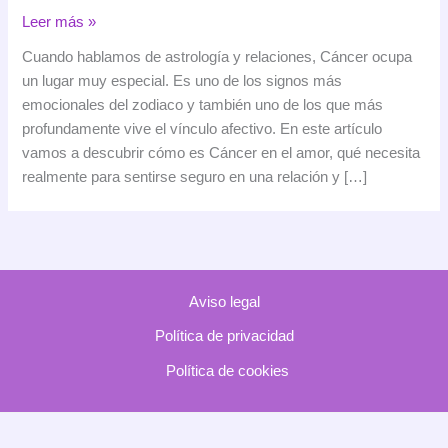
Cáncer
Leer más »
en
Cuando hablamos de astrología y relaciones, Cáncer ocupa
el
un lugar muy especial. Es uno de los signos más
amor:
emocionales del zodiaco y también uno de los que más
cómo
profundamente vive el vínculo afectivo. En este artículo
ama
vamos a descubrir cómo es Cáncer en el amor, qué necesita
este
realmente para sentirse seguro en una relación y […]
signo
y
con
quién
es
Aviso legal
más
compatible
Política de privacidad
Política de cookies