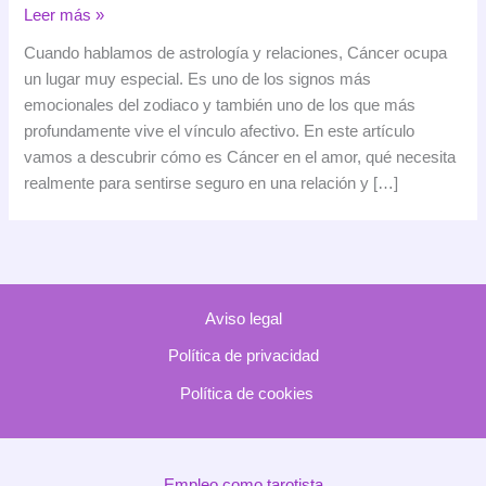
Cáncer
Leer más »
en
Cuando hablamos de astrología y relaciones, Cáncer ocupa
el
un lugar muy especial. Es uno de los signos más
amor:
emocionales del zodiaco y también uno de los que más
cómo
profundamente vive el vínculo afectivo. En este artículo
ama
vamos a descubrir cómo es Cáncer en el amor, qué necesita
este
realmente para sentirse seguro en una relación y […]
signo
y
con
quién
es
Aviso legal
más
compatible
Política de privacidad
Política de cookies
Empleo como tarotista