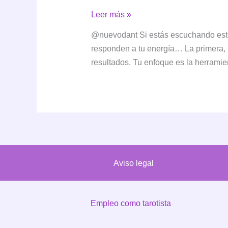
Tirada
Leer más »
de
@nuevodant Si estás escuchando esto,
tarot
responden a tu energía… La primera, 
de
resultados. Tu enfoque es la herrami
dos
cartas:
camino
y
obstáculo
Aviso legal
Empleo como tarotista