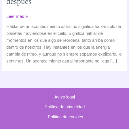
después
Un
Leer más »
gran
Hablar de un acontecimiento astral no significa hablar solo de
acontecimiento
planetas moviéndose en el cielo. Significa hablar de
astral
momentos en los que algo se reordena, tanto arriba como
y
dentro de nosotros. Hay instantes en los que la energía
su
cambia de ritmo, y aunque no siempre sepamos explicarlo, lo
impacto
sentimos. Un acontecimiento astral importante no llega […]
energético:
por
qué
este
momento
Aviso legal
marca
un
Política de privacidad
antes
Política de cookies
y
un